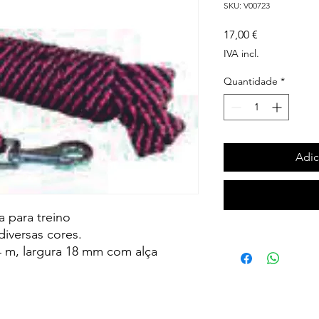
SKU: V00723
Preço
17,00 €
IVA incl.
Quantidade
*
Adic
 para treino
iversas cores.
 m, largura 18 mm com alça