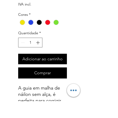
IVA incl.
Cores
*
Quantidade
*
Adicionar ao carrinho
Comprar
A guia em malha de
náilon sem alça, é
perfeita para corrigir
cães em treinamento
de obediência.