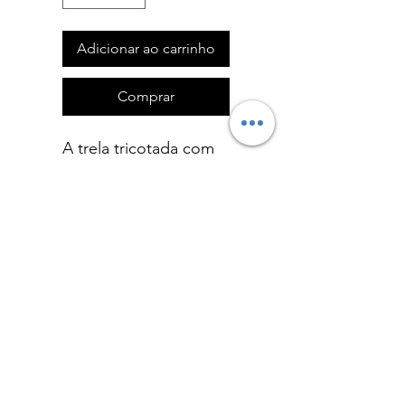
Adicionar ao carrinho
Comprar
A trela tricotada com
uma pega é adequada
para a pista de treino
ou para passear com o
cão. Produzimos cores
diferentes.
Política de Devoluções
Formulário de Devolução