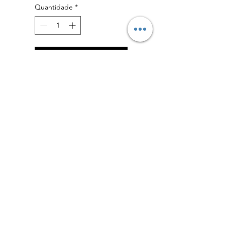
Quantidade
*
Adicionar ao carrinho
Comprar
Política de Devoluções
Formulário de Devolução
Política de Privacidade
admin@eliteguarddogs.pt
©2023 Elite Guard Dog - Powered by Bunker106