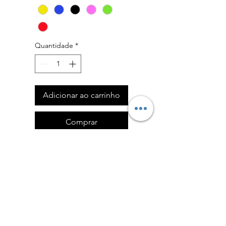
Quantidade
*
Adicionar ao carrinho
Comprar
Material de nilcote
durável, excelente
brinquedo de
recompensa, bola
pequena.