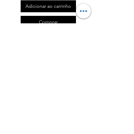
Adicionar ao carrinho
Comprar
Política de Devoluções
Formulário de Devolução
Política de Privacidade
admin@eliteguarddogs.pt
©2023 Elite Guard Dog - Powered by Bunker106