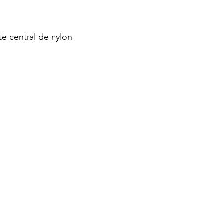
e central de nylon
Página inicial
LOJA
Raças e Estalões
Servi
admin@eliteguarddogs.pt
©2023 Elite Guard Dog - Powered by Bunker106