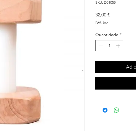
SKU: D01055
Preço
32,00 €
IVA incl.
Quantidade
*
Adic