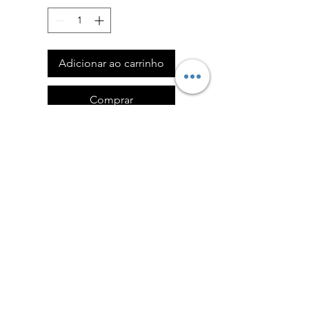
Adicionar ao carrinho
Comprar
Haltere magnético
com parte central de
madeira.
Política de Devoluções
Formulário de Devolução
Política de Privacidade