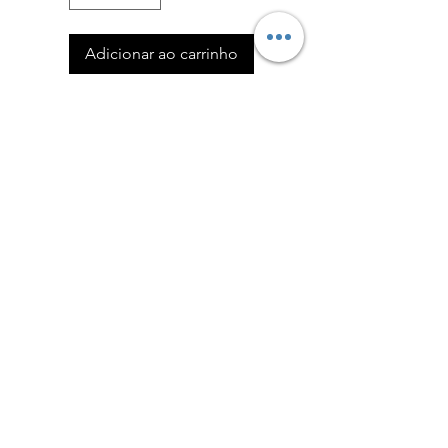
Adicionar ao carrinho
Comprar
Política de Devoluções
Formulário de Devolução
Política de Privacidade
admin@eliteguarddogs.pt
©2023 Elite Guard Dog - Powered by Bunker106