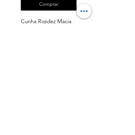
Comprar
Cunha Rigidez Macia
3 pegas
Política de Devoluções
Formulário de Devolução
Política de Privacidade
admin@eliteguarddogs.pt
©2023 Elite Guard Dog - Powered by Bunker106