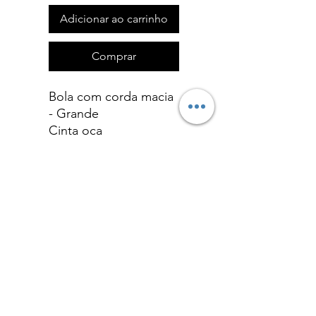
Adicionar ao carrinho
Comprar
Bola com corda macia
- Grande
Cinta oca
Diâmetro 70 mm
Borracha de alta
qualidade
Produto feito na
República Checa
Política de Devoluções
Formulário de Devolução