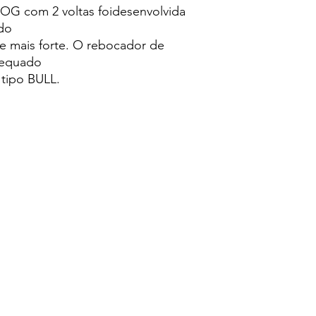
G com 2 voltas foidesenvolvida
do
te mais forte. O rebocador de
dequado
tipo BULL.
Página inicial
LOJA
Raças e Estalões
Servi
admin@eliteguarddogs.pt
©2023 Elite Guard Dog - Powered by Bunker106