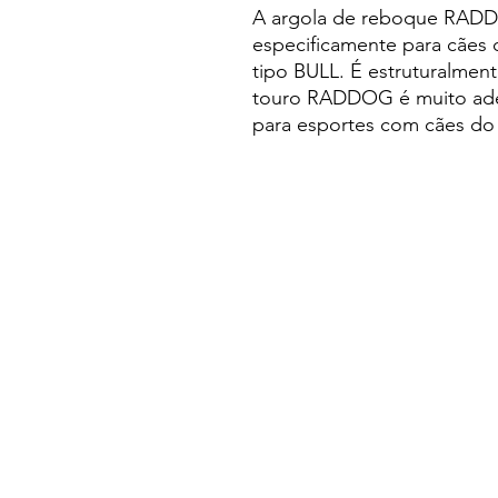
A argola de reboque RADDO
especificamente para cães 
tipo BULL. É estruturalmen
touro RADDOG é muito a
para esportes com cães do 
Política de Devoluções
Formulário de Devolução
Política de Privacidade