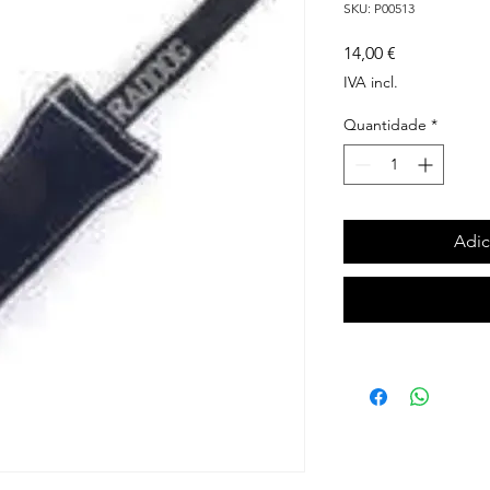
SKU: P00513
Preço
14,00 €
IVA incl.
Quantidade
*
Adic