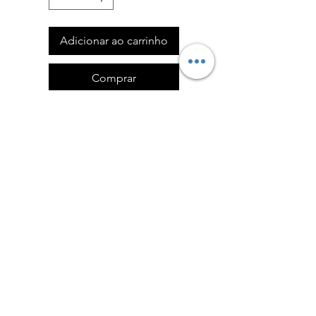
Adicionar ao carrinho
Comprar
Cunha rigidez dura
3 pegas
Política de Devoluções
Formulário de Devolução
Política de Privacidade
admin@eliteguarddogs.pt