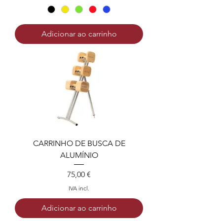
Adicionar ao carrinho
CARRINHO DE BUSCA DE
ALUMÍNIO
Preço
75,00 €
IVA incl.
Adicionar ao carrinho