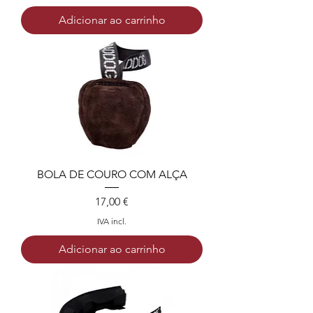
Adicionar ao carrinho
BOLA DE COURO COM ALÇA
Preço
17,00 €
IVA incl.
Adicionar ao carrinho