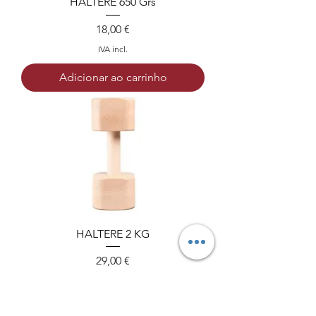
HALTERE 650 Grs
Preço
18,00 €
IVA incl.
Adicionar ao carrinho
HALTERE 2 KG
Preço
29,00 €
IVA incl.
Adicionar ao carrinho