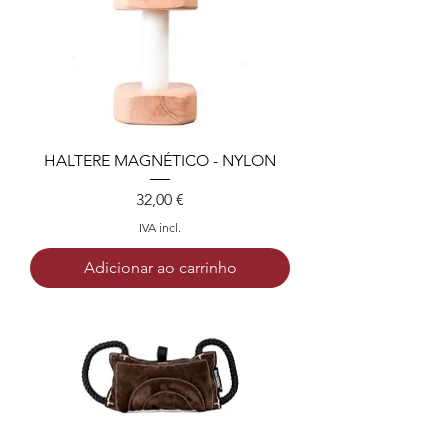
HALTERE MAGNÉTICO - NYLON
Preço
32,00 €
IVA incl.
Adicionar ao carrinho