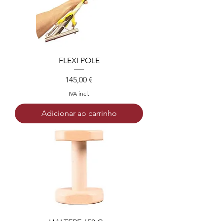
FLEXI POLE
Preço
145,00 €
IVA incl.
Adicionar ao carrinho