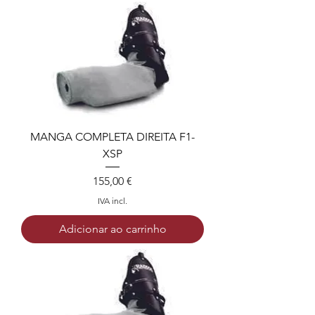
MANGA COMPLETA DIREITA F1-
XSP
Preço
155,00 €
IVA incl.
Adicionar ao carrinho