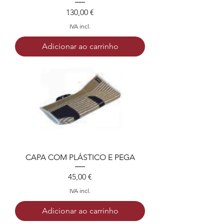
Preço
130,00 €
IVA incl.
Adicionar ao carrinho
CAPA COM PLÁSTICO E PEGA
Preço
45,00 €
IVA incl.
Adicionar ao carrinho