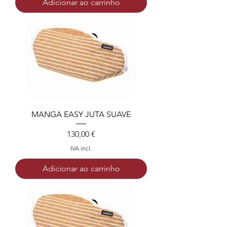
Adicionar ao carrinho
MANGA EASY JUTA SUAVE
Preço
130,00 €
IVA incl.
Adicionar ao carrinho