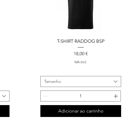
T-SHIRT RADDOG BSP
Preço
18,00 €
IVA incl.
Tamanho
Adicionar ao carrinho