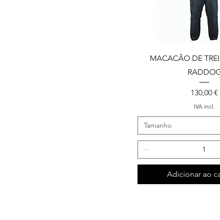
MACACÃO DE TRE
RADDO
Preço
130,00 €
IVA incl.
Tamanho
Adicionar ao c