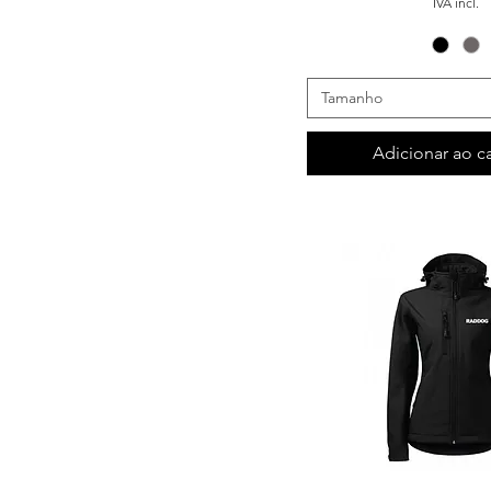
IVA incl.
Tamanho
Adicionar ao c