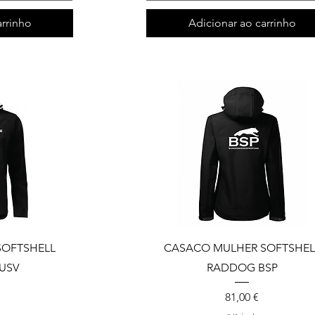
arrinho
Adicionar ao carrinho
OFTSHELL
CASACO MULHER SOFTSHEL
USV
RADDOG BSP
Preço
81,00 €