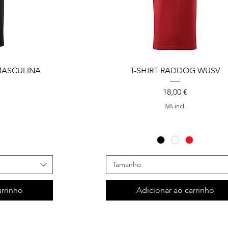
MASCULINA
T-SHIRT RADDOG WUSV
Preço
18,00 €
IVA incl.
Tamanho
arrinho
Adicionar ao carrinho