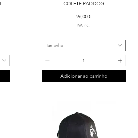
L
COLETE RADDOG
Preço
96,00 €
IVA incl.
Tamanho
Adicionar ao carrinho