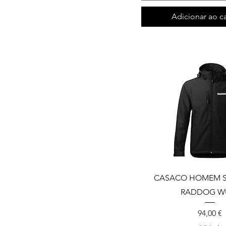
Adicionar ao c
CASACO HOMEM S
RADDOG W
Preço
94,00 €