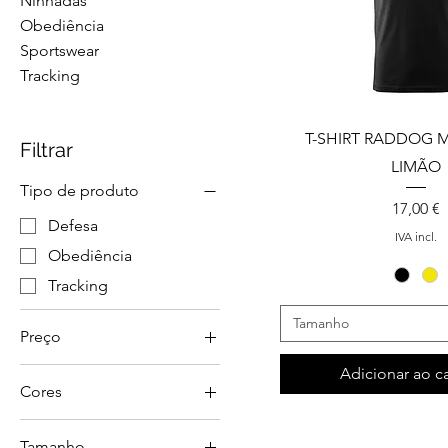
Ninhadas
Obediência
Sportswear
Tracking
T-SHIRT RADDOG 
Filtrar
LIMÃO
Tipo de produto
Preço
17,00 €
Defesa
IVA incl.
Obediência
Tracking
Tamanho
Preço
Adicionar ao c
Cores
€ 1
€ 255
Tamanho