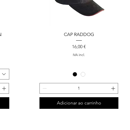
N
CAP RADDOG
Preço
16,00 €
IVA incl.
Adicionar ao carrinho