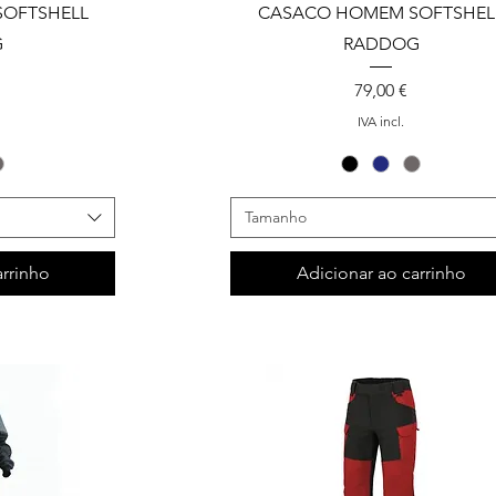
SOFTSHELL
CASACO HOMEM SOFTSHEL
G
RADDOG
Preço
79,00 €
IVA incl.
Tamanho
arrinho
Adicionar ao carrinho