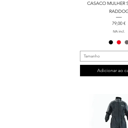
CASACO MULHER 
RADDO
Preço
79,00 €
IVA incl.
Tamanho
Adicionar ao c