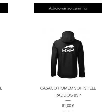
Adicionar ao carrinho
L
CASACO HOMEM SOFTSHELL
RADDOG BSP
Preço
81,00 €