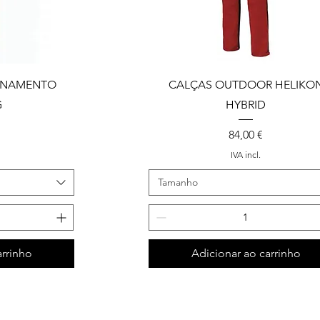
INAMENTO
CALÇAS OUTDOOR HELIKO
G
HYBRID
Preço
84,00 €
IVA incl.
Tamanho
arrinho
Adicionar ao carrinho